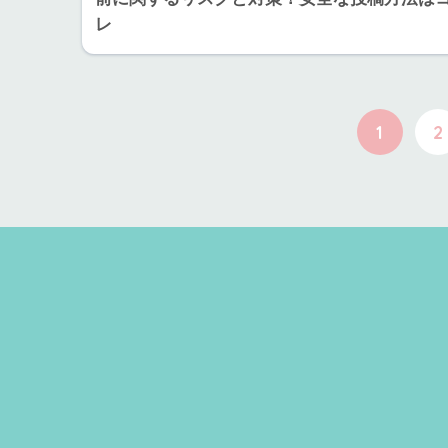
レ
1
2