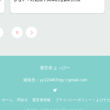
…
8
運営者:よっぴー
連絡先：yy123467mjy☆gmail.com
ホーム
問合せ
運営者情報
プライバシーポリシー｜よぴナ
© 2026 よぴナビ All rights reserved.