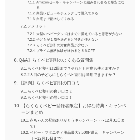
Amazonセール・キャンペーンと組み合わせると爆安にな
る
商品レビューをチェックして購入できる
自宅まで配送してくれる
デメリット
大型のベビーグッズはすでに揃えていると恩恵が少ない
子どもが１歳を過ぎると特典が使えない
らくベビ割引の対象商品が少ない
プライム無料体験が終わると５％OFF
Q&A】らくベビ割引のよくある質問集
らくベビ割引は2回まで？それとも何度も使えますか？
2人目の子どもにもらくベビ割引は適用できますか？
【評判】らくベビ割引の口コミ
らくベビ割引の良い口コミ
らくベビ割引の悪い口コミ
【らくらくベビー登録者限定】お得な特典・キャンペ
ーンまとめ
赤ちゃんの登録ありがとうキャンペーン（〜12月31日ま
で）
ベビー・マタニティ用品最大3,500P還元！キャンペーン
（〜12月15日まで）