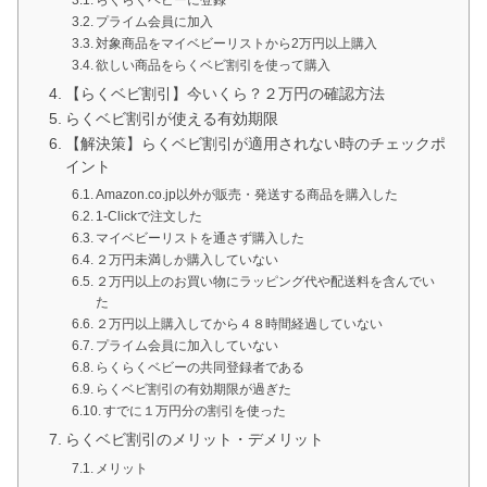
らくらくベビーに登録
プライム会員に加入
対象商品をマイベビーリストから2万円以上購入
欲しい商品をらくベビ割引を使って購入
【らくベビ割引】今いくら？２万円の確認方法
らくベビ割引が使える有効期限
【解決策】らくベビ割引が適用されない時のチェックポ
イント
Amazon.co.jp以外が販売・発送する商品を購入した
1-Clickで注文した
マイベビーリストを通さず購入した
２万円未満しか購入していない
２万円以上のお買い物にラッピング代や配送料を含んでい
た
２万円以上購入してから４８時間経過していない
プライム会員に加入していない
らくらくベビーの共同登録者である
らくベビ割引の有効期限が過ぎた
すでに１万円分の割引を使った
らくベビ割引のメリット・デメリット
メリット