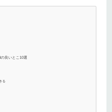
tedの良いとこ10選
きる