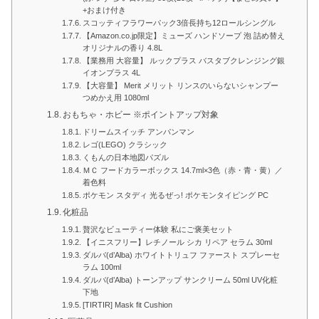
+おまけ付き
スコッティフラワーパック3倍長持ち12ロールシングル
【Amazon.co.jp限定】ミューズ ハンドソープ 泡 詰め替え
オリジナルの香り 4.8L
【業務用 大容量】 ルックプラス バスタブクレンジング銀
イオンプラス 4L
【大容量】 Merit メリット リンスのいらないシャンプー
つめかえ用 1080ml
おもちゃ・ホビー ※ポイントアップ対象
ドリームスイッチ アンパンマン
レゴ(LEGO) クラシック
くもんの日本地図パズル
ＭＣ フードカラーボックス 14.7ml×3色（赤・青・黄）／
着色料
ポケモン スタディ 光るぜっ! ポケモンタイピング PC
化粧品
贅沢なビューティー体験 私にご褒美セット
【イニスフリー】レチノール シカ リペア セラム 30ml
ダルバ(d’Alba) ホワイトトリュフ ファースト スプレーセ
ラム 100ml
ダルバ(d’Alba) トーンアップ サンクリーム 50ml UV化粧
下地
[TIRTIR] Mask fit Cushion