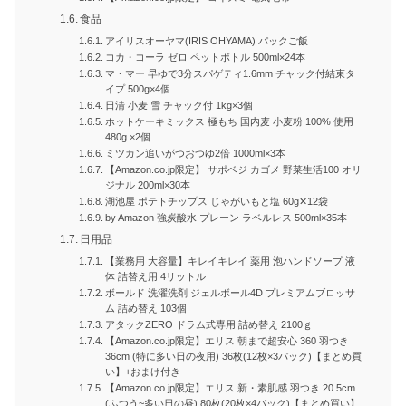
食品
アイリスオーヤマ(IRIS OHYAMA) パックご飯
コカ・コーラ ゼロ ペットボトル 500ml×24本
マ・マー 早ゆで3分スパゲティ1.6mm チャック付結束タ
イプ 500g×4個
日清 小麦 雪 チャック付 1kg×3個
ホットケーキミックス 極もち 国内麦 小麦粉 100% 使用
480g ×2個
ミツカン追いがつおつゆ2倍 1000ml×3本
【Amazon.co.jp限定】 サポベジ カゴメ 野菜生活100 オリ
ジナル 200ml×30本
湖池屋 ポテトチップス じゃがいもと塩 60g✕12袋
by Amazon 強炭酸水 プレーン ラベルレス 500ml×35本
日用品
【業務用 大容量】キレイキレイ 薬用 泡ハンドソープ 液
体 詰替え用 4リットル
ボールド 洗濯洗剤 ジェルボール4D プレミアムブロッサ
ム 詰め替え 103個
アタックZERO ドラム式専用 詰め替え 2100ｇ
【Amazon.co.jp限定】エリス 朝まで超安心 360 羽つき
36cm (特に多い日の夜用) 36枚(12枚×3パック)【まとめ買
い】+おまけ付き
【Amazon.co.jp限定】エリス 新・素肌感 羽つき 20.5cm
(ふつう~多い日の昼) 80枚(20枚×4パック)【まとめ買い】