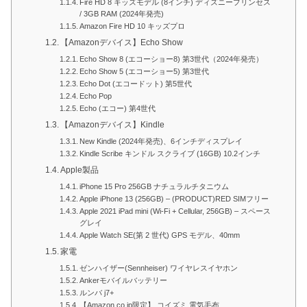
Fire HD 8 キッズモデル (8インチ) ディズニープリンセス
/ 3GB RAM (2024年発売)
Amazon Fire HD 10 キッズプロ
【Amazonデバイス】Echo Show
Echo Show 8 (エコーショー8) 第3世代（2024年発売）
Echo Show 5 (エコーショー5) 第3世代
Echo Dot (エコードット) 第5世代
Echo Pop
Echo (エコー) 第4世代
【Amazonデバイス】Kindle
New Kindle (2024年発売)、6インチディスプレイ
Kindle Scribe キンドル スクライブ (16GB) 10.2インチ
Apple製品
iPhone 15 Pro 256GB ナチュラルチタニウム
Apple iPhone 13 (256GB) – (PRODUCT)RED SIMフリー
Apple 2021 iPad mini (Wi-Fi + Cellular, 256GB) – スペース
グレイ
Apple Watch SE(第 2 世代) GPS モデル、40mm
家電
ゼンハイザー(Sennheiser) ワイヤレスイヤホン
Ankerモバイルバッテリー
ルンバ j7+
【Amazon.co.jp限定】 コイズミ 電気毛布